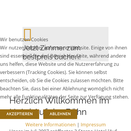
Wir benutzen Cookies
Jetzt Zimmer zum
Wir nutzen Cookies auf unserer Website. Einige von ihnen
sind essenziell für den Betrieb der Seite, während andere
bestpreis buchen!
uns helfen, diese Website und die Nutzererfahrung zu
verbessern (Tracking Cookies). Sie können selbst
entscheiden, ob Sie die Cookies zulassen möchten. Bitte
beachten Sie, dass bei einer Ablehnung womöglich nicht
mehr alle Funktionalitäten der Seite zur Verfügung stehen.
Herzlich Willkommen im
Hotel Auf der Bühn
AKZEPTIEREN
ABLEHNEN
Weitere Informationen
|
Impressum