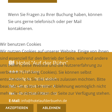
Wenn Sie Fragen zu Ihrer Buchung haben, können
Sie uns gerne telefonisch oder per Mail
kontaktieren.
Wir benutzen Cookies
Wir nutzen Cookies auf unserer Website. Einige von ihnen
sind essenziell für den Betrieb der Seite, während andere
Hotel "Auf der Bühn"
uns helfen, diese Website und die Nutzererfahrung zu
Hotel
Garni
verbessern (Tracking Cookies). Sie können selbst
Am Hänfig 9a - 76316 Malsch
entscheiden, ob Sie die Cookies zulassen möchten. Bitte
beachten Sie, dass bei einer Ablehnung womöglich nicht
Tel.:
+49 (0) 7246 / 70621 - 0
mehr alle Funktionalitäten der Seite zur Verfügung stehen.
Fax:
+49 (0) 7246 / 70621 - 62
E-Mail:
info@hotelaufderbuehn.de
AKZEPTIEREN
ABLEHNEN